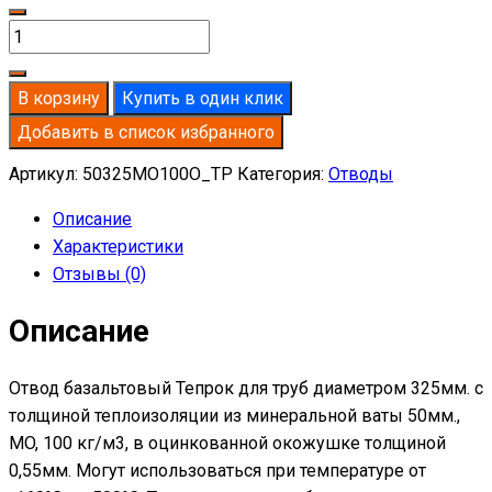
Количество
товара
Отвод
В корзину
Купить в один клик
базальтовый
Добавить в список избранного
D325-
T50
Артикул:
50325MO100O_TP
Категория:
Отводы
MO-
Описание
100
Характеристики
в
Отзывы (0)
оцинкованной
окожушке
Описание
толщиной
0,55мм
Отвод базальтовый Тепрок для труб диаметром 325мм. с
толщиной теплоизоляции из минеральной ваты 50мм.,
MO, 100 кг/м3, в оцинкованной окожушке толщиной
0,55мм. Могут использоваться при температуре от