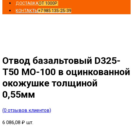
ДОСТАВКА
ОТ 1000Р.
КОНТАКТЫ
+7 985 135-25-39
Главная
/
Отводы
/ Отвод базальтовый D325-T50 MO-
100 в оцинкованной окожушке толщиной 0,55мм
Отвод базальтовый D325-
T50 MO-100 в оцинкованной
окожушке толщиной
0,55мм
(
0
отзывов клиентов)
6 086,08
₽
шт.