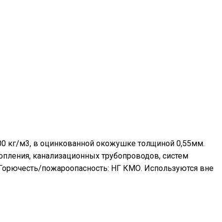
00 кг/м3, в оцинкованной окожушке толщиной 0,55мм.
топления, канализационных трубопроводов, систем
 Горючесть/пожароопасность: НГ КМО. Используются вне