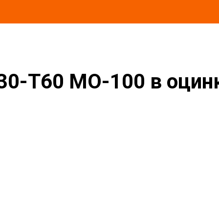
в оцинкованной окожушке толщиной 0,55мм
30-T60 MO-100 в оци