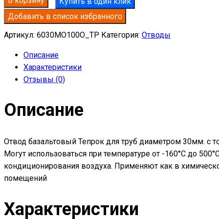
В корзину
Купить в один клик
базальтовый
Добавить в список избранного
D30-
T60
Артикул:
6030MO100O_TP
Категория:
Отводы
MO-
Описание
100
Характеристики
в
Отзывы (0)
оцинкованной
окожушке
Описание
толщиной
0,55мм
Отвод базальтовый Тепрок для труб диаметром 30мм. с т
Могут использоваться при температуре от -160°С до 500
кондиционирования воздуха. Применяют как в химическо
помещений
Характеристики