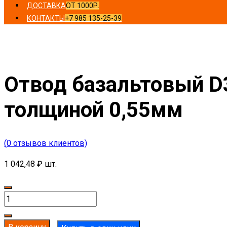
ДОСТАВКА
ОТ 1000Р.
КОНТАКТЫ
+7 985 135-25-39
Главная
/
Отводы
/ Отвод базальтовый D30-T60 MO-100 
Отвод базальтовый D
толщиной 0,55мм
(
0
отзывов клиентов)
1 042,48
₽
шт.
Количество
товара
Отвод