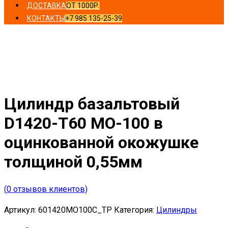
ДОСТАВКА
ОТ 1000Р.
КОНТАКТЫ
+7 985 135-25-39
Главная
/
Цилиндры
/ Цилиндр базальтовый D1420-T60
MO-100 в оцинкованной окожушке толщиной 0,55мм
Цилиндр базальтовый
D1420-T60 MO-100 в
оцинкованной окожушке
толщиной 0,55мм
(
0
отзывов клиентов)
Артикул:
601420MO100C_TP
Категория:
Цилиндры