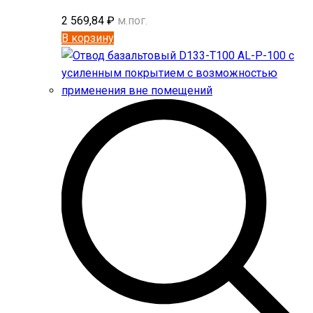
2 569,84
₽
м.пог.
В корзину