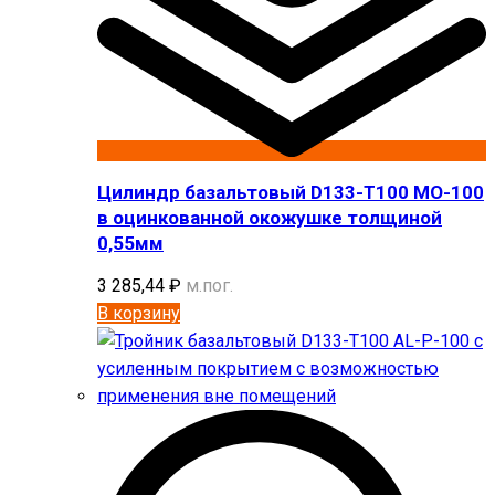
Цилиндр базальтовый D133-T100 MO-100
в оцинкованной окожушке толщиной
0,55мм
3 285,44
₽
м.пог.
В корзину