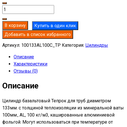
Количество
товара
Цилиндр
В корзину
Купить в один клик
базальтовый
Добавить в список избранного
D133-
T100
Артикул:
100133AL100C_TP
Категория:
Цилиндры
AL-
Описание
100
Характеристики
кашированные
Отзывы (0)
алюминиевой
фольгой
Описание
Цилиндр базальтовый Тепрок для труб диаметром
133мм. с толщиной теплоизоляции из минеральной ваты
100мм., AL, 100 кг/м3, кашированные алюминиевой
фольгой. Могут использоваться при температуре от