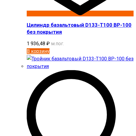
Цилиндр базальтовый D133-T100 BP-100
без покрытия
1 936,48
₽
м.пог.
В корзину