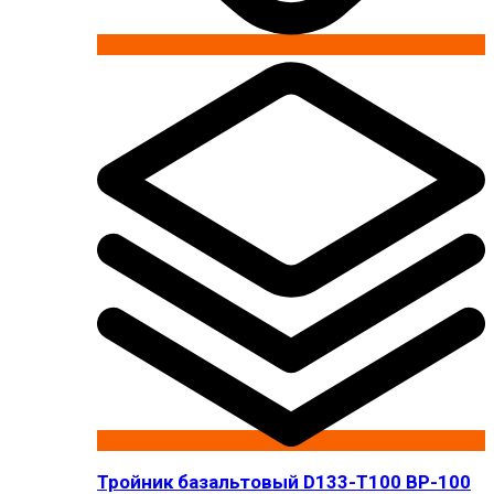
Тройник базальтовый D133-T100 BP-100