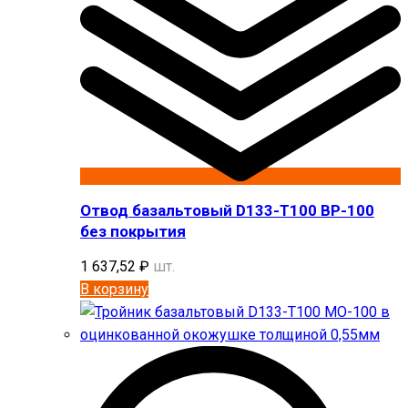
Отвод базальтовый D133-T100 BP-100
без покрытия
1 637,52
₽
шт.
В корзину