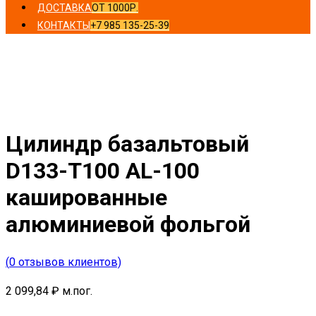
ДОСТАВКА
ОТ 1000Р.
КОНТАКТЫ
+7 985 135-25-39
Главная
/
Цилиндры
/ Цилиндр базальтовый D133-T100
AL-100 кашированные алюминиевой фольгой
Цилиндр базальтовый
D133-T100 AL-100
кашированные
алюминиевой фольгой
(
0
отзывов клиентов)
2 099,84
₽
м.пог.