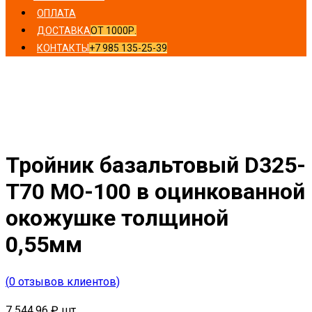
ОПЛАТА
ДОСТАВКА
ОТ 1000Р.
КОНТАКТЫ
+7 985 135-25-39
Главная
/
Тройники
/ Тройник базальтовый D325-T70
MO-100 в оцинкованной окожушке толщиной 0,55мм
Тройник базальтовый D325-
T70 MO-100 в оцинкованной
окожушке толщиной
0,55мм
(
0
отзывов клиентов)
7 544,96
₽
шт.