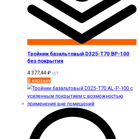
Тройник базальтовый D325-T70 BP-100
без покрытия
4 377,44
₽
шт.
В корзину