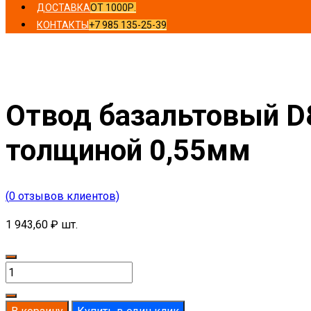
ДОСТАВКА
ОТ 1000Р.
КОНТАКТЫ
+7 985 135-25-39
Главная
/
Отводы
/ Отвод базальтовый D85-T80 MO-100 
Отвод базальтовый D
толщиной 0,55мм
(
0
отзывов клиентов)
1 943,60
₽
шт.
Количество
товара
Отвод