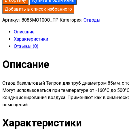
В корзину
Купить в один клик
базальтовый
Добавить в список избранного
D85-
T80
Артикул:
8085MO100O_TP
Категория:
Отводы
MO-
Описание
100
Характеристики
в
Отзывы (0)
оцинкованной
окожушке
Описание
толщиной
0,55мм
Отвод базальтовый Тепрок для труб диаметром 85мм. с т
Могут использоваться при температуре от -160°С до 500
кондиционирования воздуха. Применяют как в химическо
помещений
Характеристики