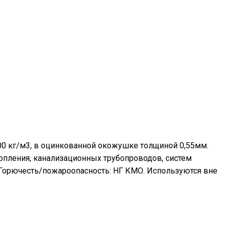
00 кг/м3, в оцинкованной окожушке толщиной 0,55мм.
топления, канализационных трубопроводов, систем
 Горючесть/пожароопасность: НГ КМО. Используются вне