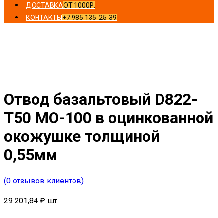
ДОСТАВКА
ОТ 1000Р.
КОНТАКТЫ
+7 985 135-25-39
Главная
/
Отводы
/ Отвод базальтовый D822-T50 MO-
100 в оцинкованной окожушке толщиной 0,55мм
Отвод базальтовый D822-
T50 MO-100 в оцинкованной
окожушке толщиной
0,55мм
(
0
отзывов клиентов)
29 201,84
₽
шт.