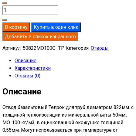
Количество
товара
Отвод
В корзину
Купить в один клик
базальтовый
Добавить в список избранного
D822-
T50
Артикул:
50822MO100O_TP
Категория:
Отводы
MO-
Описание
100
Характеристики
в
Отзывы (0)
оцинкованной
окожушке
Описание
толщиной
0,55мм
Отвод базальтовый Тепрок для труб диаметром 822мм. с
толщиной теплоизоляции из минеральной ваты 50мм.,
MO, 100 кг/м3, в оцинкованной окожушке толщиной
0,55мм. Могут использоваться при температуре от