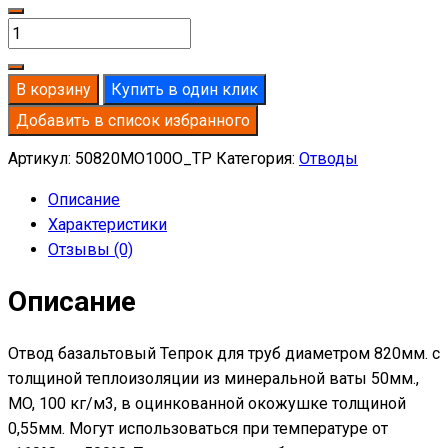
Количество
товара
Отвод
В корзину
Купить в один клик
базальтовый
Добавить в список избранного
D820-
T50
Артикул:
50820MO100O_TP
Категория:
Отводы
MO-
Описание
100
Характеристики
в
Отзывы (0)
оцинкованной
окожушке
Описание
толщиной
0,55мм
Отвод базальтовый Тепрок для труб диаметром 820мм. с
толщиной теплоизоляции из минеральной ваты 50мм.,
MO, 100 кг/м3, в оцинкованной окожушке толщиной
0,55мм. Могут использоваться при температуре от