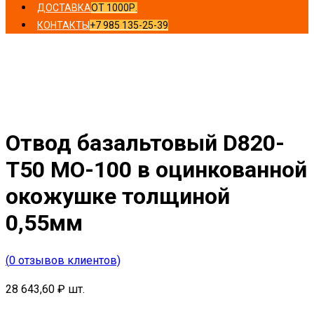
ДОСТАВКА
ОТ 1000Р.
КОНТАКТЫ
+7 985 135-25-39
Главная
/
Отводы
/ Отвод базальтовый D820-T50 MO-
100 в оцинкованной окожушке толщиной 0,55мм
Отвод базальтовый D820-
T50 MO-100 в оцинкованной
окожушке толщиной
0,55мм
(
0
отзывов клиентов)
28 643,60
₽
шт.