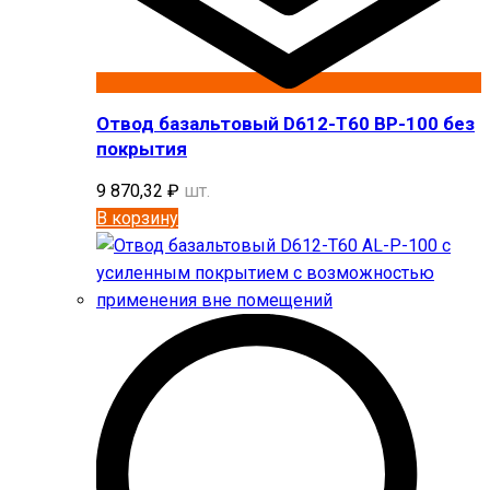
Отвод базальтовый D612-T60 BP-100 без
покрытия
9 870,32
₽
шт.
В корзину