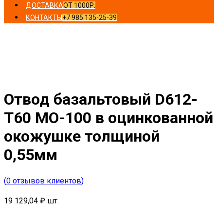
ДОСТАВКА
ОТ 1000Р.
КОНТАКТЫ
+7 985 135-25-39
Главная
/
Отводы
/ Отвод базальтовый D612-T60 MO-
100 в оцинкованной окожушке толщиной 0,55мм
Отвод базальтовый D612-
T60 MO-100 в оцинкованной
окожушке толщиной
0,55мм
(
0
отзывов клиентов)
19 129,04
₽
шт.