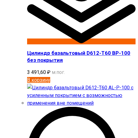
Цилиндр базальтовый D612-T60 BP-100
без покрытия
3 491,60
₽
м.пог.
В корзину