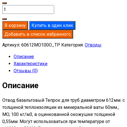
Количество
товара
Отвод
В корзину
Купить в один клик
базальтовый
Добавить в список избранного
D612-
T60
Артикул:
60612MO100O_TP
Категория:
Отводы
MO-
Описание
100
Характеристики
в
Отзывы (0)
оцинкованной
окожушке
Описание
толщиной
0,55мм
Отвод базальтовый Тепрок для труб диаметром 612мм. с
толщиной теплоизоляции из минеральной ваты 60мм.,
MO, 100 кг/м3, в оцинкованной окожушке толщиной
0,55мм. Могут использоваться при температуре от