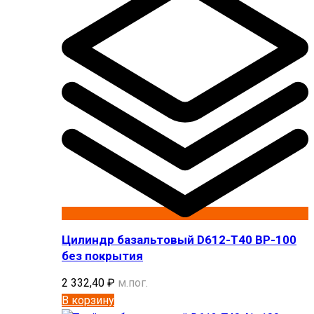
Цилиндр базальтовый D612-T40 BP-100
без покрытия
2 332,40
₽
м.пог.
В корзину