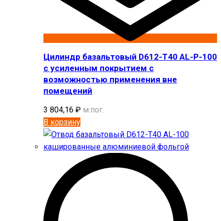
Цилиндр базальтовый D612-T40 AL-P-100
с усиленным покрытием с
возможностью применения вне
помещений
3 804,16
₽
м.пог.
В корзину