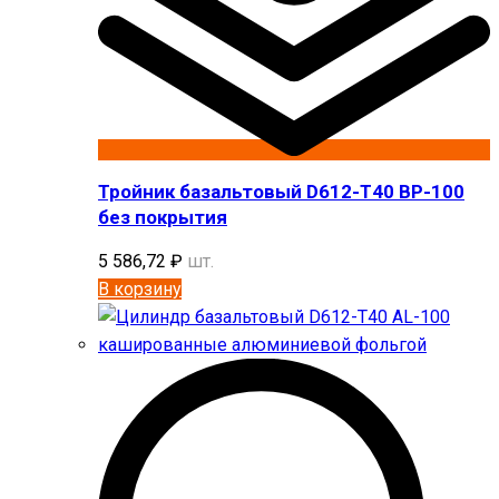
Тройник базальтовый D612-T40 BP-100
без покрытия
5 586,72
₽
шт.
В корзину