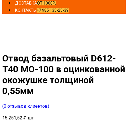
ДОСТАВКА
ОТ 1000Р.
КОНТАКТЫ
+7 985 135-25-39
Главная
/
Отводы
/ Отвод базальтовый D612-T40 MO-
100 в оцинкованной окожушке толщиной 0,55мм
Отвод базальтовый D612-
T40 MO-100 в оцинкованной
окожушке толщиной
0,55мм
(
0
отзывов клиентов)
15 251,52
₽
шт.