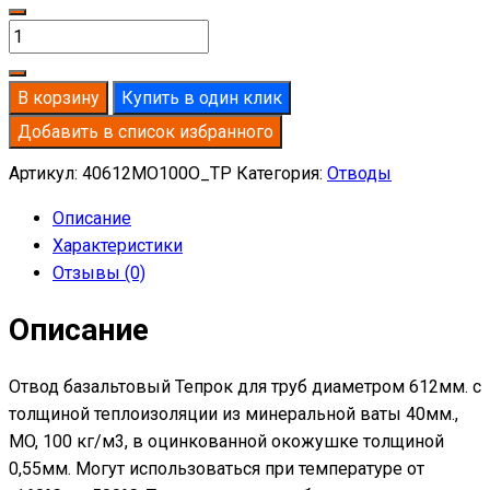
Количество
товара
Отвод
В корзину
Купить в один клик
базальтовый
Добавить в список избранного
D612-
T40
Артикул:
40612MO100O_TP
Категория:
Отводы
MO-
Описание
100
Характеристики
в
Отзывы (0)
оцинкованной
окожушке
Описание
толщиной
0,55мм
Отвод базальтовый Тепрок для труб диаметром 612мм. с
толщиной теплоизоляции из минеральной ваты 40мм.,
MO, 100 кг/м3, в оцинкованной окожушке толщиной
0,55мм. Могут использоваться при температуре от