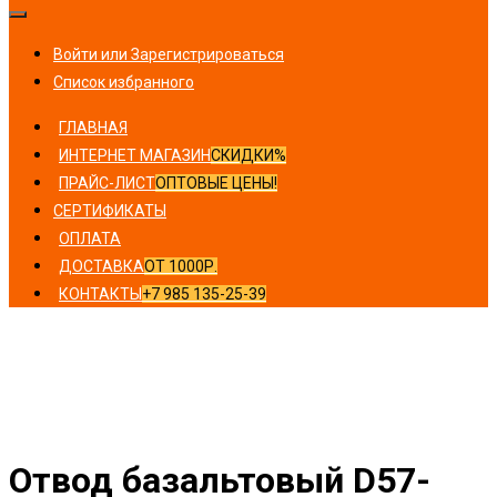
Войти или Зарегистрироваться
Список избранного
ГЛАВНАЯ
ИНТЕРНЕТ МАГАЗИН
СКИДКИ%
ПРАЙС-ЛИСТ
ОПТОВЫЕ ЦЕНЫ!
СЕРТИФИКАТЫ
ОПЛАТА
ДОСТАВКА
ОТ 1000Р.
КОНТАКТЫ
+7 985 135-25-39
Главная
/
Отводы
/ Отвод базальтовый D57-T100 MO-
100 в оцинкованной окожушке толщиной 0,55мм
Отвод базальтовый D57-