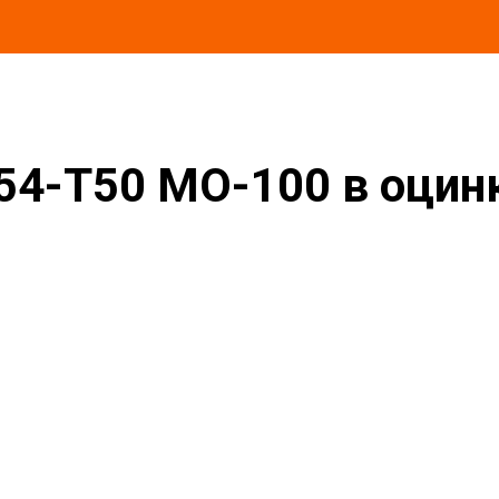
в оцинкованной окожушке толщиной 0,55мм
54-T50 MO-100 в оци