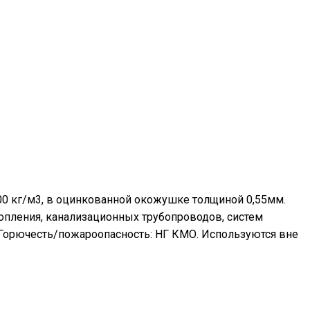
00 кг/м3, в оцинкованной окожушке толщиной 0,55мм.
топления, канализационных трубопроводов, систем
 Горючесть/пожароопасность: НГ КМО. Используются вне