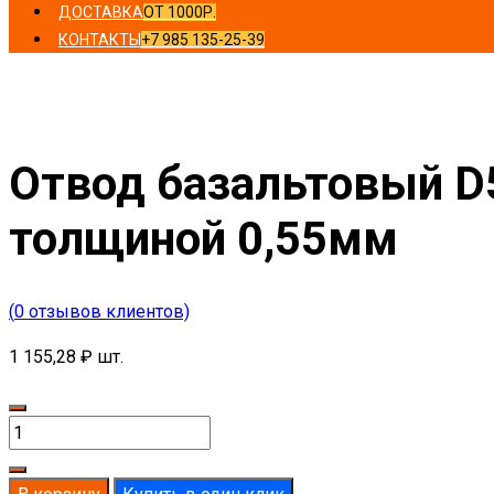
ДОСТАВКА
ОТ 1000Р.
КОНТАКТЫ
+7 985 135-25-39
Главная
/
Отводы
/ Отвод базальтовый D54-T50 MO-100 
Отвод базальтовый D
толщиной 0,55мм
(
0
отзывов клиентов)
1 155,28
₽
шт.
Количество
товара
Отвод