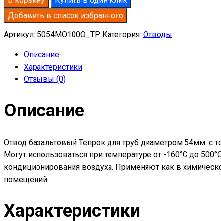
В корзину
Купить в один клик
базальтовый
Добавить в список избранного
D54-
T50
Артикул:
5054MO100O_TP
Категория:
Отводы
MO-
Описание
100
Характеристики
в
Отзывы (0)
оцинкованной
окожушке
Описание
толщиной
0,55мм
Отвод базальтовый Тепрок для труб диаметром 54мм. с т
Могут использоваться при температуре от -160°С до 500
кондиционирования воздуха. Применяют как в химическо
помещений
Характеристики