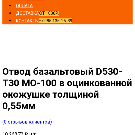
ОПЛАТА
ДОСТАВКА
ОТ 1000Р.
КОНТАКТЫ
+7 985 135-25-39
Главная
/
Отводы
/ Отвод базальтовый D530-T30 MO-
100 в оцинкованной окожушке толщиной 0,55мм
Отвод базальтовый D530-
T30 MO-100 в оцинкованной
окожушке толщиной
0,55мм
(
0
отзывов клиентов)
10 268,72
₽
шт.