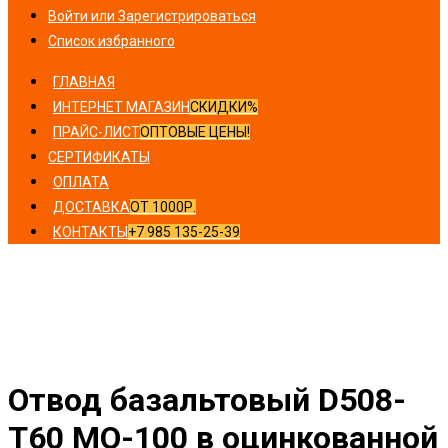
Войти или Зарегистрироваться
Список избранного
ГЛАВНАЯ
ИНТЕРНЕТ МАГАЗИН
СКИДКИ%
ПРАЙС-ЛИСТ
ОПТОВЫЕ ЦЕНЫ!
СЕРТИФИКАТЫ
ОПЛАТА
ДОСТАВКА
ОТ 1000Р.
КОНТАКТЫ
+7 985 135-25-39
Главная
/
Отводы
/ Отвод базальтовый D508-T60 MO-
100 в оцинкованной окожушке толщиной 0,55мм
Отвод базальтовый D508-
T60 MO-100 в оцинкованной