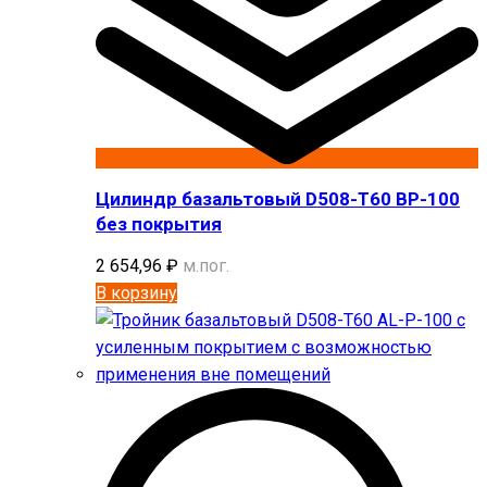
Цилиндр базальтовый D508-T60 BP-100
без покрытия
2 654,96
₽
м.пог.
В корзину