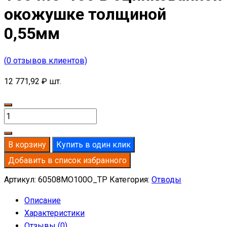
окожушке толщиной
0,55мм
(
0
отзывов клиентов)
12 771,92
₽
шт.
Количество
товара
Отвод
В корзину
Купить в один клик
базальтовый
Добавить в список избранного
D508-
T60
Артикул:
60508MO100O_TP
Категория:
Отводы
MO-
Описание
100
Характеристики
в
Отзывы (0)