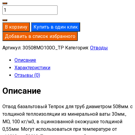
Количество
товара
Отвод
В корзину
Купить в один клик
базальтовый
Добавить в список избранного
D508-
T30
Артикул:
30508MO100O_TP
Категория:
Отводы
MO-
Описание
100
Характеристики
в
Отзывы (0)
оцинкованной
окожушке
Описание
толщиной
0,55мм
Отвод базальтовый Тепрок для труб диаметром 508мм. с
толщиной теплоизоляции из минеральной ваты 30мм.,
MO, 100 кг/м3, в оцинкованной окожушке толщиной
0,55мм. Могут использоваться при температуре от