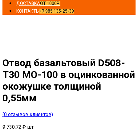
ДОСТАВКА
ОТ 1000Р.
КОНТАКТЫ
+7 985 135-25-39
Главная
/
Отводы
/ Отвод базальтовый D508-T30 MO-
100 в оцинкованной окожушке толщиной 0,55мм
Отвод базальтовый D508-
T30 MO-100 в оцинкованной
окожушке толщиной
0,55мм
(
0
отзывов клиентов)
9 730,72
₽
шт.