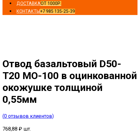
ДОСТАВКА
ОТ 1000Р.
КОНТАКТЫ
+7 985 135-25-39
Главная
/
Отводы
/ Отвод базальтовый D50-T20 MO-100
в оцинкованной окожушке толщиной 0,55мм
Отвод базальтовый D50-
T20 MO-100 в оцинкованной
окожушке толщиной
0,55мм
(
0
отзывов клиентов)
768,88
₽
шт.