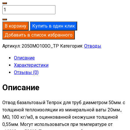
Количество
товара
Отвод
В корзину
Купить в один клик
базальтовый
Добавить в список избранного
D50-
T20
Артикул:
2050MO100O_TP
Категория:
Отводы
MO-
Описание
100
Характеристики
в
Отзывы (0)
оцинкованной
окожушке
Описание
толщиной
0,55мм
Отвод базальтовый Тепрок для труб диаметром 50мм. с
толщиной теплоизоляции из минеральной ваты 20мм.,
MO, 100 кг/м3, в оцинкованной окожушке толщиной
0,55мм. Могут использоваться при температуре от