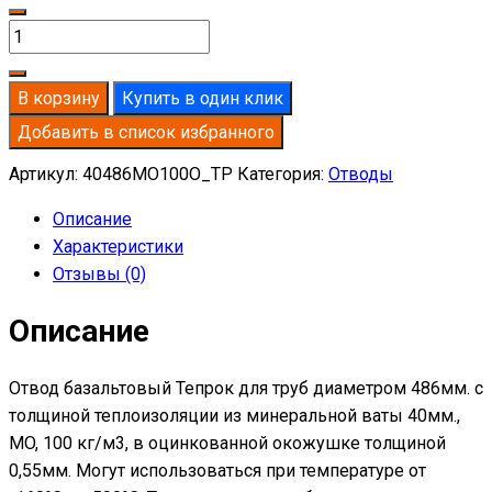
Количество
товара
Отвод
В корзину
Купить в один клик
базальтовый
Добавить в список избранного
D486-
T40
Артикул:
40486MO100O_TP
Категория:
Отводы
MO-
Описание
100
Характеристики
в
Отзывы (0)
оцинкованной
окожушке
Описание
толщиной
0,55мм
Отвод базальтовый Тепрок для труб диаметром 486мм. с
толщиной теплоизоляции из минеральной ваты 40мм.,
MO, 100 кг/м3, в оцинкованной окожушке толщиной
0,55мм. Могут использоваться при температуре от