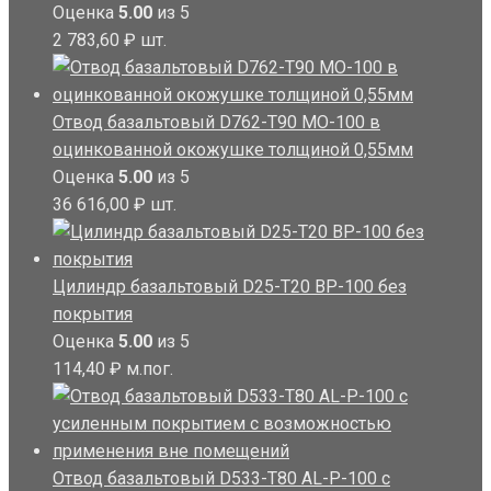
Оценка
5.00
из 5
2 783,60
₽
шт.
Отвод базальтовый D762-T90 MO-100 в
оцинкованной окожушке толщиной 0,55мм
Оценка
5.00
из 5
36 616,00
₽
шт.
Цилиндр базальтовый D25-T20 BP-100 без
покрытия
Оценка
5.00
из 5
114,40
₽
м.пог.
Отвод базальтовый D533-T80 AL-P-100 с