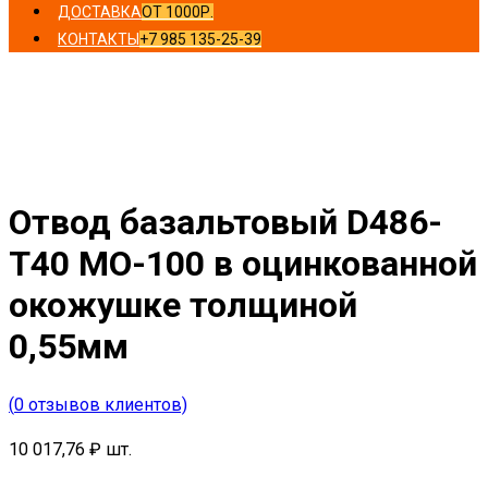
ДОСТАВКА
ОТ 1000Р.
КОНТАКТЫ
+7 985 135-25-39
Главная
/
Отводы
/ Отвод базальтовый D486-T40 MO-
100 в оцинкованной окожушке толщиной 0,55мм
Отвод базальтовый D486-
T40 MO-100 в оцинкованной
окожушке толщиной
0,55мм
(
0
отзывов клиентов)
10 017,76
₽
шт.