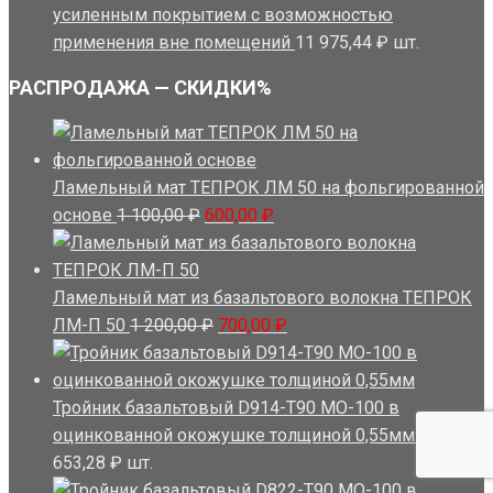
усиленным покрытием с возможностью
применения вне помещений
11 975,44
₽
шт.
РАСПРОДАЖА — СКИДКИ%
Ламельный мат ТЕПРОК ЛМ 50 на фольгированной
Первоначальная
Текущая
основе
1 100,00
₽
600,00
₽
цена
цена:
составляла
600,00 ₽.
1
Ламельный мат из базальтового волокна ТЕПРОК
100,00 ₽.
Первоначальная
Текущая
ЛМ-П 50
1 200,00
₽
700,00
₽
цена
цена:
составляла
700,00 ₽.
1
Тройник базальтовый D914-T90 MO-100 в
200,00 ₽.
оцинкованной окожушке толщиной 0,55мм
38
653,28
₽
шт.