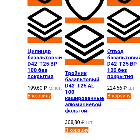
Цилиндр
Отвод
базальтовый
базальтовы
D42-T25 BP-
D42-T25 BP-
100 без
100 без
Тройник
покрытия
покрытия
базальтовый
D42-T25 AL-
199,60
₽
м.пог.
224,56
₽
шт.
100
В корзину
В корзину
кашированные
алюминиевой
фольгой
308,80
₽
шт.
В корзину