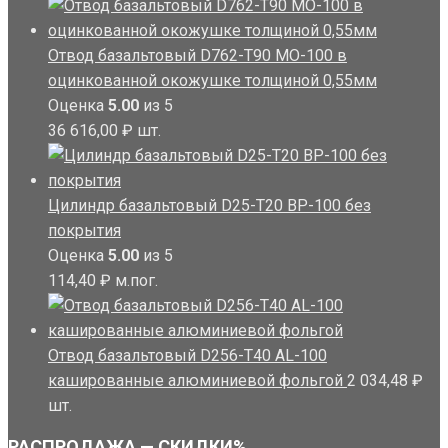
Отвод базальтовый D762-T90 MO-100 в
оцинкованной окожушке толщиной 0,55мм
Оценка
5.00
из 5
36 616,00
₽
шт.
Цилиндр базальтовый D25-T20 BP-100 без
покрытия
Оценка
5.00
из 5
114,40
₽
м.пог.
Отвод базальтовый D256-T40 AL-100
кашированные алюминиевой фольгой
2 034,48
₽
шт.
РАСПРОДАЖА — СКИДКИ%