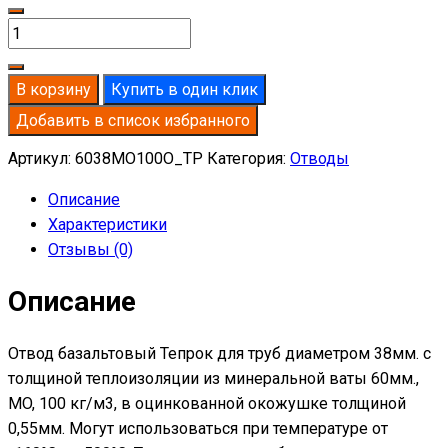
Количество
товара
Отвод
В корзину
Купить в один клик
базальтовый
Добавить в список избранного
D38-
T60
Артикул:
6038MO100O_TP
Категория:
Отводы
MO-
Описание
100
Характеристики
в
Отзывы (0)
оцинкованной
окожушке
Описание
толщиной
0,55мм
Отвод базальтовый Тепрок для труб диаметром 38мм. с
толщиной теплоизоляции из минеральной ваты 60мм.,
MO, 100 кг/м3, в оцинкованной окожушке толщиной
0,55мм. Могут использоваться при температуре от