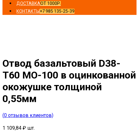
ДОСТАВКА
ОТ 1000Р.
КОНТАКТЫ
+7 985 135-25-39
Главная
/
Отводы
/ Отвод базальтовый D38-T60 MO-100
в оцинкованной окожушке толщиной 0,55мм
Отвод базальтовый D38-
T60 MO-100 в оцинкованной
окожушке толщиной
0,55мм
(
0
отзывов клиентов)
1 109,84
₽
шт.