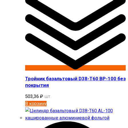
Тройник базальтовый D38-T60 BP-100 без
покрытия
503,36
₽
шт.
В корзину