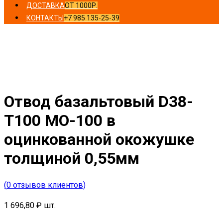
ДОСТАВКА
ОТ 1000Р.
КОНТАКТЫ
+7 985 135-25-39
Главная
/
Отводы
/ Отвод базальтовый D38-T100 MO-
100 в оцинкованной окожушке толщиной 0,55мм
Отвод базальтовый D38-
T100 MO-100 в
оцинкованной окожушке
толщиной 0,55мм
(
0
отзывов клиентов)
1 696,80
₽
шт.