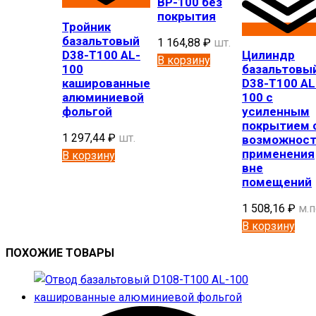
BP-100 без
покрытия
Тройник
базальтовый
1 164,88
₽
шт.
D38-T100 AL-
Цилиндр
В корзину
100
базальтовы
кашированные
D38-T100 AL
алюминиевой
100 с
фольгой
усиленным
покрытием 
1 297,44
₽
шт.
возможнос
применения
В корзину
вне
помещений
1 508,16
₽
м.п
В корзину
ПОХОЖИЕ ТОВАРЫ