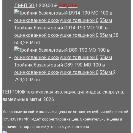
100,00 ₽.
Первоначальная
Текущая
ЛМ-П 50
1 200,00
₽
700,00
₽
цена
цена:
составляла
700,00 ₽.
1
Тройник базальтовый D914-T90 MO-100 в
200,00 ₽.
оцинкованной окожушке толщиной 0,55мм
38
653,28
₽
шт.
Тройник базальтовый D89-T90 MO-100 в
оцинкованной окожушке толщиной 0,55мм
2
799,20
₽
шт.
ТЕПРОК® техническая изоляция: цилиндры, скорлупа,
ламельные маты. 2026
Указанные на сайте наличие и цены не являются публичной офертой
(ст. 435 ГК РФ). Идет корректировка цен. Окончательные цены и
наличие товара просим уточнять у менеджера.