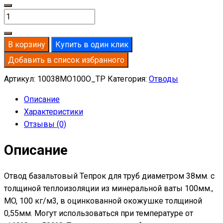
Количество
товара
Отвод
В корзину
Купить в один клик
базальтовый
Добавить в список избранного
D38-
T100
Артикул:
10038MO100O_TP
Категория:
Отводы
MO-
Описание
100
Характеристики
в
Отзывы (0)
оцинкованной
окожушке
Описание
толщиной
0,55мм
Отвод базальтовый Тепрок для труб диаметром 38мм. с
толщиной теплоизоляции из минеральной ваты 100мм.,
MO, 100 кг/м3, в оцинкованной окожушке толщиной
0,55мм. Могут использоваться при температуре от