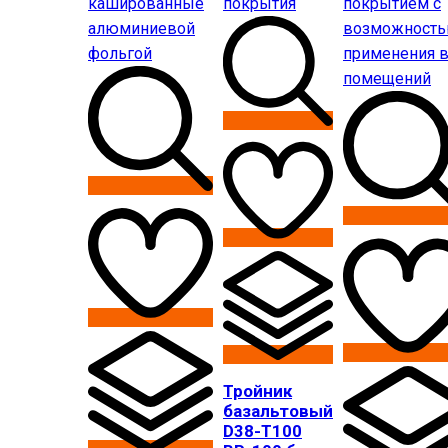
Тройник
базальтовый
D38-T100