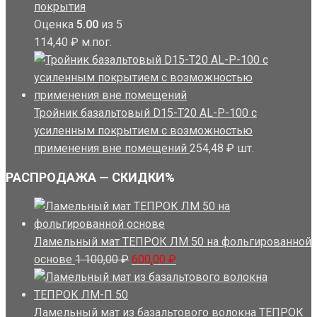
покрытия
Оценка
5.00
из 5
114,40
₽
м.пог.
Тройник базальтовый D15-T20 AL-P-100 с
усиленным покрытием с возможностью
применения вне помещений
254,48
₽
шт.
РАСПРОДАЖА — СКИДКИ%
Ламельный мат ТЕПРОК ЛМ 50 на фольгированной
Первоначальная
Текущая
основе
1 100,00
₽
600,00
₽
цена
цена:
составляла
600,00 ₽.
1
Ламельный мат из базальтового волокна ТЕПРОК