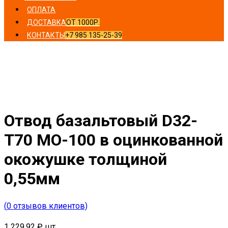
ОПЛАТА
ДОСТАВКА
ОТ 1000Р.
КОНТАКТЫ
+7 985 135-25-39
Главная
/
Отводы
/ Отвод базальтовый D32-T70 MO-100
в оцинкованной окожушке толщиной 0,55мм
Отвод базальтовый D32-
T70 MO-100 в оцинкованной
окожушке толщиной
0,55мм
(
0
отзывов клиентов)
1 229,92
₽
шт.