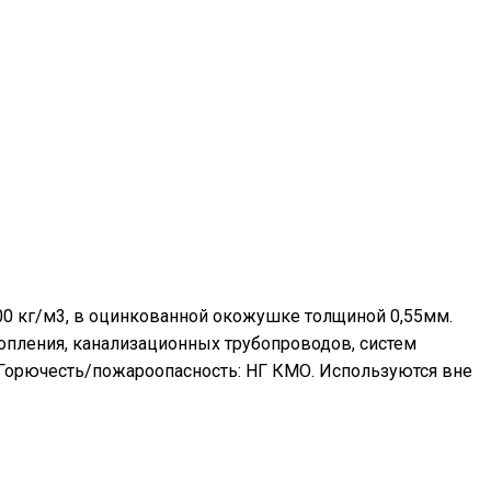
00 кг/м3, в оцинкованной окожушке толщиной 0,55мм.
топления, канализационных трубопроводов, систем
 Горючесть/пожароопасность: НГ КМО. Используются вне