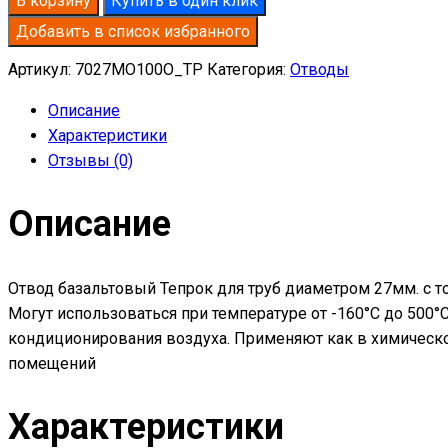
В корзину
Купить в один клик
базальтовый
Добавить в список избранного
D27-
T70
Артикул:
7027MO100O_TP
Категория:
Отводы
MO-
Описание
100
Характеристики
в
Отзывы (0)
оцинкованной
окожушке
Описание
толщиной
0,55мм
Отвод базальтовый Тепрок для труб диаметром 27мм. с т
Могут использоваться при температуре от -160°С до 500
кондиционирования воздуха. Применяют как в химическо
помещений
Характеристики