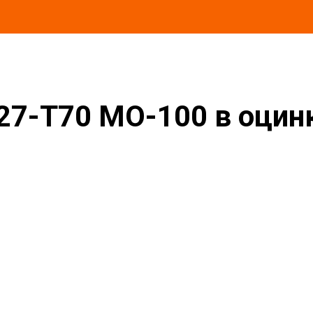
в оцинкованной окожушке толщиной 0,55мм
27-T70 MO-100 в оци