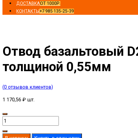
ДОСТАВКА
ОТ 1000Р.
КОНТАКТЫ
+7 985 135-25-39
Главная
/
Отводы
/ Отвод базальтовый D27-T70 MO-100 
Отвод базальтовый D
толщиной 0,55мм
(
0
отзывов клиентов)
1 170,56
₽
шт.
Количество
товара
Отвод