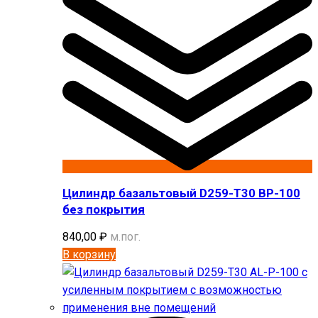
Цилиндр базальтовый D259-T30 BP-100
без покрытия
840,00
₽
м.пог.
В корзину