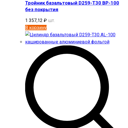
Тройник базальтовый D259-T30 BP-100
без покрытия
1 357,12
₽
шт.
В корзину