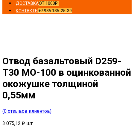
ДОСТАВКА
ОТ 1000Р.
КОНТАКТЫ
+7 985 135-25-39
Главная
/
Отводы
/ Отвод базальтовый D259-T30 MO-
100 в оцинкованной окожушке толщиной 0,55мм
Отвод базальтовый D259-
T30 MO-100 в оцинкованной
окожушке толщиной
0,55мм
(
0
отзывов клиентов)
3 075,12
₽
шт.