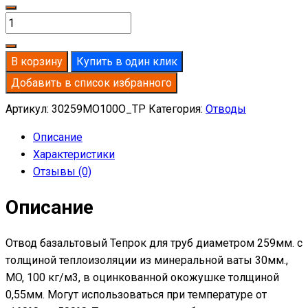
Количество
товара
Отвод
В корзину
Купить в один клик
базальтовый
Добавить в список избранного
D259-
T30
Артикул:
30259MO100O_TP
Категория:
Отводы
MO-
Описание
100
Характеристики
в
Отзывы (0)
оцинкованной
окожушке
Описание
толщиной
0,55мм
Отвод базальтовый Тепрок для труб диаметром 259мм. с
толщиной теплоизоляции из минеральной ваты 30мм.,
MO, 100 кг/м3, в оцинкованной окожушке толщиной
0,55мм. Могут использоваться при температуре от