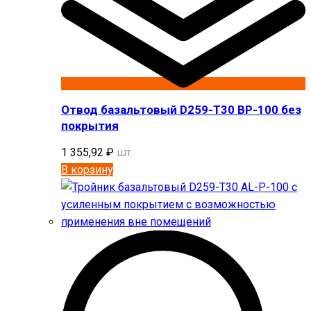
Отвод базальтовый D259-T30 BP-100 без
покрытия
1 355,92
₽
шт.
В корзину