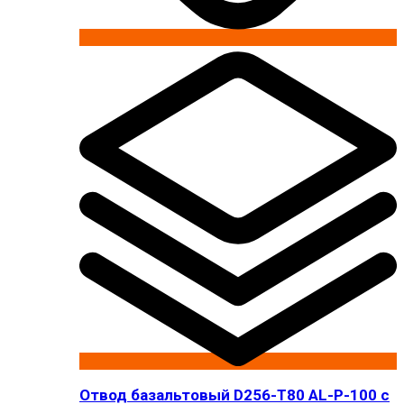
Отвод базальтовый D256-T80 AL-P-100 с