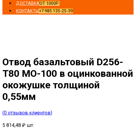
ДОСТАВКА
ОТ 1000Р.
КОНТАКТЫ
+7 985 135-25-39
Главная
/
Отводы
/ Отвод базальтовый D256-T80 MO-
100 в оцинкованной окожушке толщиной 0,55мм
Отвод базальтовый D256-
T80 MO-100 в оцинкованной
окожушке толщиной
0,55мм
(
0
отзывов клиентов)
5 814,48
₽
шт.