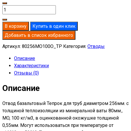
Количество
товара
Отвод
В корзину
Купить в один клик
базальтовый
Добавить в список избранного
D256-
T80
Артикул:
80256MO100O_TP
Категория:
Отводы
MO-
Описание
100
Характеристики
в
Отзывы (0)
оцинкованной
окожушке
Описание
толщиной
0,55мм
Отвод базальтовый Тепрок для труб диаметром 256мм. с
толщиной теплоизоляции из минеральной ваты 80мм.,
MO, 100 кг/м3, в оцинкованной окожушке толщиной
0,55мм. Могут использоваться при температуре от