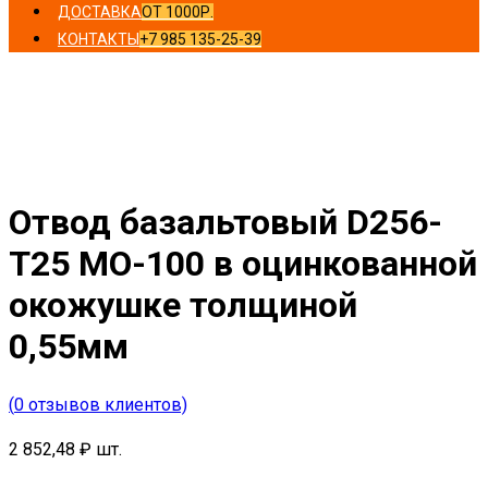
ДОСТАВКА
ОТ 1000Р.
КОНТАКТЫ
+7 985 135-25-39
Главная
/
Отводы
/ Отвод базальтовый D256-T25 MO-
100 в оцинкованной окожушке толщиной 0,55мм
Отвод базальтовый D256-
T25 MO-100 в оцинкованной
окожушке толщиной
0,55мм
(
0
отзывов клиентов)
2 852,48
₽
шт.