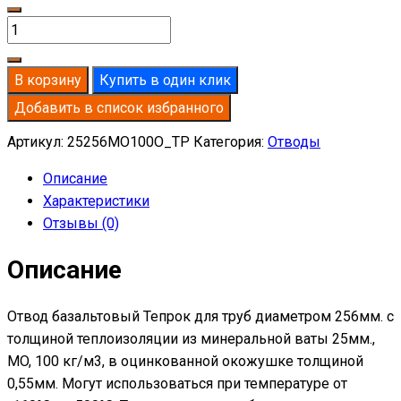
Количество
товара
Отвод
В корзину
Купить в один клик
базальтовый
Добавить в список избранного
D256-
T25
Артикул:
25256MO100O_TP
Категория:
Отводы
MO-
Описание
100
Характеристики
в
Отзывы (0)
оцинкованной
окожушке
Описание
толщиной
0,55мм
Отвод базальтовый Тепрок для труб диаметром 256мм. с
толщиной теплоизоляции из минеральной ваты 25мм.,
MO, 100 кг/м3, в оцинкованной окожушке толщиной
0,55мм. Могут использоваться при температуре от