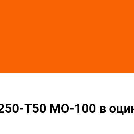
 в оцинкованной окожушке толщиной 0,55мм
250-T50 MO-100 в оц