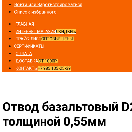
Войти или Зарегистрироваться
Список избранного
ГЛАВНАЯ
ИНТЕРНЕТ МАГАЗИН
СКИДКИ%
ПРАЙС-ЛИСТ
ОПТОВЫЕ ЦЕНЫ!
СЕРТИФИКАТЫ
ОПЛАТА
ДОСТАВКА
ОТ 1000Р.
КОНТАКТЫ
+7 985 135-25-39
Главная
/
Отводы
/ Отвод базальтовый D250-T50 MO-100
Отвод базальтовый D
толщиной 0,55мм