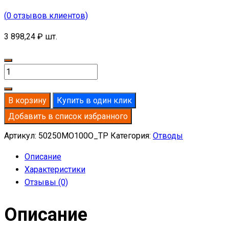
(
0
отзывов клиентов)
3 898,24
₽
шт.
Количество
товара
Отвод
В корзину
Купить в один клик
базальтовый
Добавить в список избранного
D250-
T50
Артикул:
50250MO100O_TP
Категория:
Отводы
MO-
Описание
100
Характеристики
в
Отзывы (0)
оцинкованной
окожушке
Описание
толщиной
0,55мм