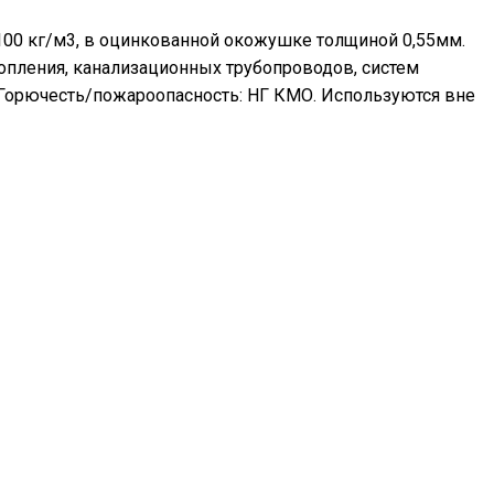
100 кг/м3, в оцинкованной окожушке толщиной 0,55мм.
топления, канализационных трубопроводов, систем
 Горючесть/пожароопасность: НГ КМО. Используются вне