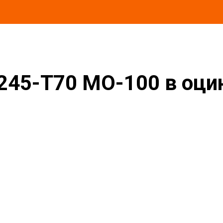
 в оцинкованной окожушке толщиной 0,55мм
245-T70 MO-100 в оц