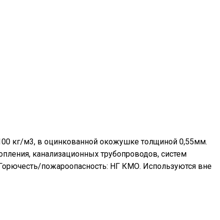
100 кг/м3, в оцинкованной окожушке толщиной 0,55мм.
топления, канализационных трубопроводов, систем
 Горючесть/пожароопасность: НГ КМО. Используются вне