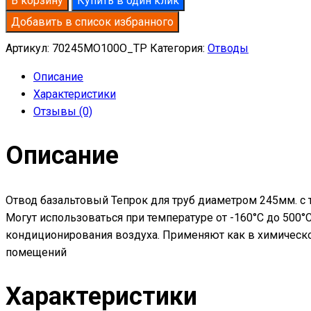
В корзину
Купить в один клик
базальтовый
Добавить в список избранного
D245-
T70
Артикул:
70245MO100O_TP
Категория:
Отводы
MO-
Описание
100
Характеристики
в
Отзывы (0)
оцинкованной
окожушке
Описание
толщиной
0,55мм
Отвод базальтовый Тепрок для труб диаметром 245мм. с 
Могут использоваться при температуре от -160°С до 500
кондиционирования воздуха. Применяют как в химическо
помещений
Характеристики