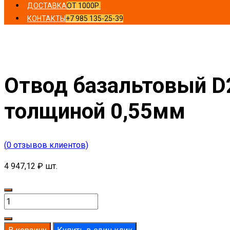
ДОСТАВКА
ОТ 1000Р.
КОНТАКТЫ
+7 985 135-25-39
Главная
/
Отводы
/ Отвод базальтовый D245-T70 MO-100
Отвод базальтовый D
толщиной 0,55мм
(
0
отзывов клиентов)
4 947,12
₽
шт.
Количество
товара
Отвод