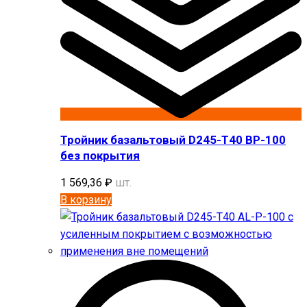
Тройник базальтовый D245-T40 BP-100
без покрытия
1 569,36
₽
шт.
В корзину