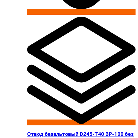
Отвод базальтовый D245-T40 BP-100 без