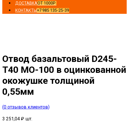
ДОСТАВКА
ОТ 1000Р.
КОНТАКТЫ
+7 985 135-25-39
Главная
/
Отводы
/ Отвод базальтовый D245-T40 MO-
100 в оцинкованной окожушке толщиной 0,55мм
Отвод базальтовый D245-
T40 MO-100 в оцинкованной
окожушке толщиной
0,55мм
(
0
отзывов клиентов)
3 251,04
₽
шт.