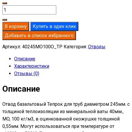
Количество
товара
Отвод
В корзину
Купить в один клик
базальтовый
Добавить в список избранного
D245-
T40
Артикул:
40245MO100O_TP
Категория:
Отводы
MO-
Описание
100
Характеристики
в
Отзывы (0)
оцинкованной
окожушке
Описание
толщиной
0,55мм
Отвод базальтовый Тепрок для труб диаметром 245мм. с
толщиной теплоизоляции из минеральной ваты 40мм.,
MO, 100 кг/м3, в оцинкованной окожушке толщиной
0,55мм. Могут использоваться при температуре от