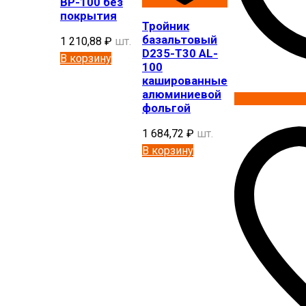
BP-100 без
покрытия
Тройник
базальтовый
1 210,88
₽
шт.
D235-T30 AL-
В корзину
100
кашированные
алюминиевой
фольгой
1 684,72
₽
шт.
В корзину