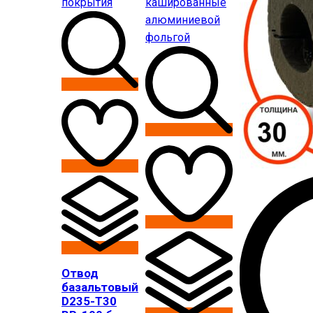
Отвод
базальтовый
D235-T30