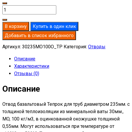
Количество
товара
Отвод
В корзину
Купить в один клик
базальтовый
Добавить в список избранного
D235-
T30
Артикул:
30235MO100O_TP
Категория:
Отводы
MO-
Описание
100
Характеристики
в
Отзывы (0)
оцинкованной
окожушке
Описание
толщиной
0,55мм
Отвод базальтовый Тепрок для труб диаметром 235мм. с
толщиной теплоизоляции из минеральной ваты 30мм.,
MO, 100 кг/м3, в оцинкованной окожушке толщиной
0,55мм. Могут использоваться при температуре от