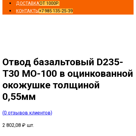
ДОСТАВКА
ОТ 1000Р.
КОНТАКТЫ
+7 985 135-25-39
Главная
/
Отводы
/ Отвод базальтовый D235-T30 MO-
100 в оцинкованной окожушке толщиной 0,55мм
Отвод базальтовый D235-
T30 MO-100 в оцинкованной
окожушке толщиной
0,55мм
(
0
отзывов клиентов)
2 802,08
₽
шт.