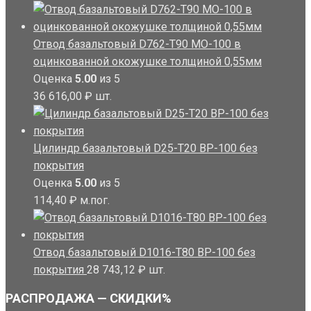
Отвод базальтовый D762-T90 MO-100 в
оцинкованной окожушке толщиной 0,55мм
Оценка
5.00
из 5
36 616,00
₽
шт.
Цилиндр базальтовый D25-T20 BP-100 без
покрытия
Оценка
5.00
из 5
114,40
₽
м.пог.
Отвод базальтовый D1016-T80 BP-100 без
покрытия
28 743,12
₽
шт.
РАСПРОДАЖА — СКИДКИ%