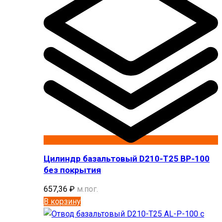
Цилиндр базальтовый D210-T25 BP-100
без покрытия
657,36
₽
м.пог.
В корзину