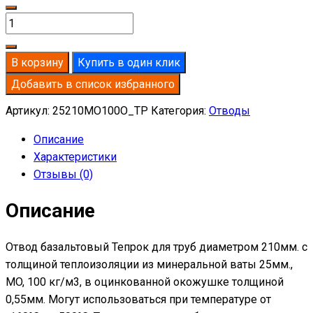
Количество
товара
Отвод
В корзину
Купить в один клик
базальтовый
Добавить в список избранного
D210-
T25
Артикул:
25210MO100O_TP
Категория:
Отводы
MO-
Описание
100
Характеристики
в
Отзывы (0)
оцинкованной
окожушке
Описание
толщиной
0,55мм
Отвод базальтовый Тепрок для труб диаметром 210мм. с
толщиной теплоизоляции из минеральной ваты 25мм.,
MO, 100 кг/м3, в оцинкованной окожушке толщиной
0,55мм. Могут использоваться при температуре от