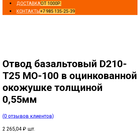
ДОСТАВКА
ОТ 1000Р.
КОНТАКТЫ
+7 985 135-25-39
Главная
/
Отводы
/ Отвод базальтовый D210-T25 MO-
100 в оцинкованной окожушке толщиной 0,55мм
Отвод базальтовый D210-
T25 MO-100 в оцинкованной
окожушке толщиной
0,55мм
(
0
отзывов клиентов)
2 265,04
₽
шт.