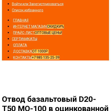
Войти или Зарегистрироваться
Список избранного
ГЛАВНАЯ
ИНТЕРНЕТ МАГАЗИН
СКИДКИ%
ПРАЙС-ЛИСТ
ОПТОВЫЕ ЦЕНЫ!
СЕРТИФИКАТЫ
ОПЛАТА
ДОСТАВКА
ОТ 1000Р.
КОНТАКТЫ
+7 985 135-25-39
Главная
/
Отводы
/ Отвод базальтовый D20-T50 MO-100
в оцинкованной окожушке толщиной 0,55мм
Отвод базальтовый D20-
T50 MO-100 в оцинкованной