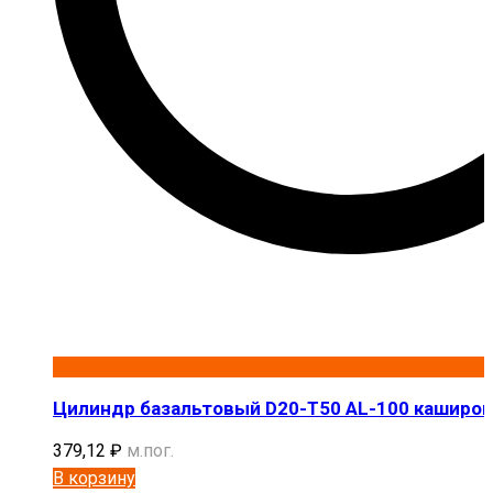
Цилиндр базальтовый D20-T50 AL-100 каширо
379,12
₽
м.пог.
В корзину