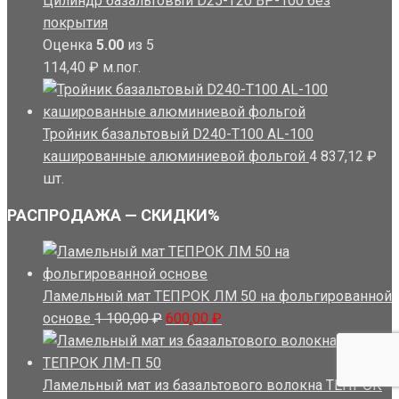
Цилиндр базальтовый D25-T20 BP-100 без
покрытия
Оценка
5.00
из 5
114,40
₽
м.пог.
Тройник базальтовый D240-T100 AL-100
кашированные алюминиевой фольгой
4 837,12
₽
шт.
РАСПРОДАЖА — СКИДКИ%
Ламельный мат ТЕПРОК ЛМ 50 на фольгированной
Первоначальная
Текущая
основе
1 100,00
₽
600,00
₽
цена
цена:
составляла
600,00 ₽.
1
Ламельный мат из базальтового волокна ТЕПРОК