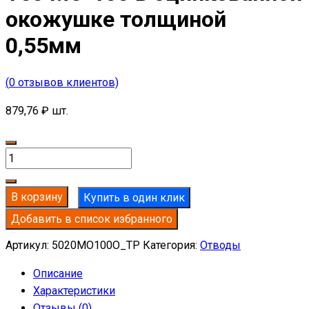
окожушке толщиной
0,55мм
(
0
отзывов клиентов)
879,76
₽
шт.
Количество
товара
Отвод
В корзину
Купить в один клик
базальтовый
Добавить в список избранного
D20-
T50
Артикул:
5020MO100O_TP
Категория:
Отводы
MO-
Описание
100
Характеристики
в
Отзывы (0)