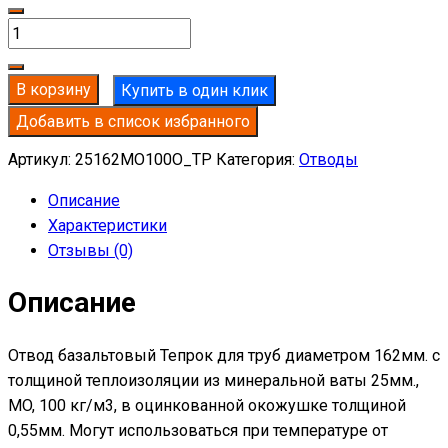
Количество
товара
Отвод
В корзину
Купить в один клик
базальтовый
Добавить в список избранного
D162-
T25
Артикул:
25162MO100O_TP
Категория:
Отводы
MO-
Описание
100
Характеристики
в
Отзывы (0)
оцинкованной
окожушке
Описание
толщиной
0,55мм
Отвод базальтовый Тепрок для труб диаметром 162мм. с
толщиной теплоизоляции из минеральной ваты 25мм.,
MO, 100 кг/м3, в оцинкованной окожушке толщиной
0,55мм. Могут использоваться при температуре от