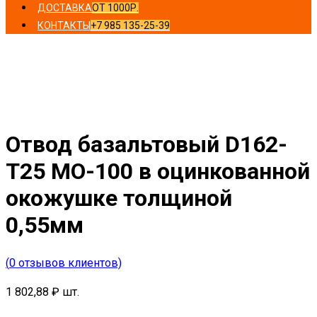
ДОСТАВКА
ОТ 1000Р.
КОНТАКТЫ
+7 985 135-25-39
Главная
/
Отводы
/ Отвод базальтовый D162-T25 MO-
100 в оцинкованной окожушке толщиной 0,55мм
Отвод базальтовый D162-
T25 MO-100 в оцинкованной
окожушке толщиной
0,55мм
(
0
отзывов клиентов)
1 802,88
₽
шт.