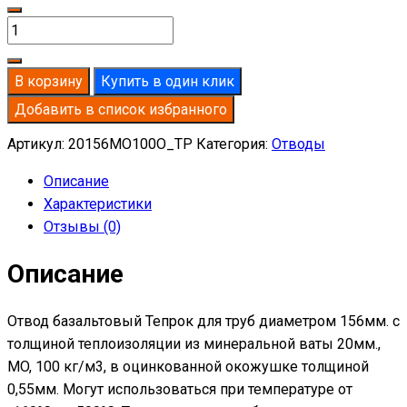
Количество
товара
Отвод
В корзину
Купить в один клик
базальтовый
Добавить в список избранного
D156-
T20
Артикул:
20156MO100O_TP
Категория:
Отводы
MO-
Описание
100
Характеристики
в
Отзывы (0)
оцинкованной
окожушке
Описание
толщиной
0,55мм
Отвод базальтовый Тепрок для труб диаметром 156мм. с
толщиной теплоизоляции из минеральной ваты 20мм.,
MO, 100 кг/м3, в оцинкованной окожушке толщиной
0,55мм. Могут использоваться при температуре от