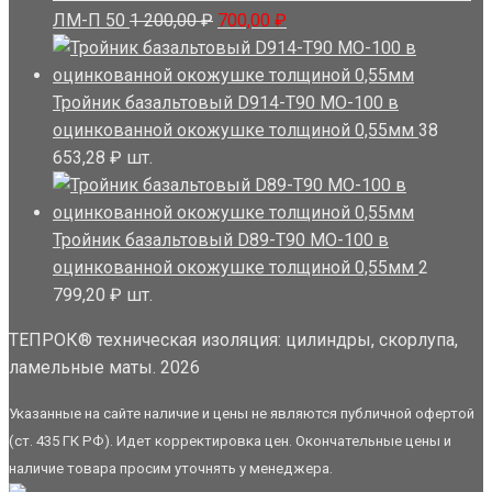
100,00 ₽.
Первоначальная
Текущая
ЛМ-П 50
1 200,00
₽
700,00
₽
цена
цена:
составляла
700,00 ₽.
1
Тройник базальтовый D914-T90 MO-100 в
200,00 ₽.
оцинкованной окожушке толщиной 0,55мм
38
653,28
₽
шт.
Тройник базальтовый D89-T90 MO-100 в
оцинкованной окожушке толщиной 0,55мм
2
799,20
₽
шт.
ТЕПРОК® техническая изоляция: цилиндры, скорлупа,
ламельные маты. 2026
Указанные на сайте наличие и цены не являются публичной офертой
(ст. 435 ГК РФ). Идет корректировка цен. Окончательные цены и
наличие товара просим уточнять у менеджера.