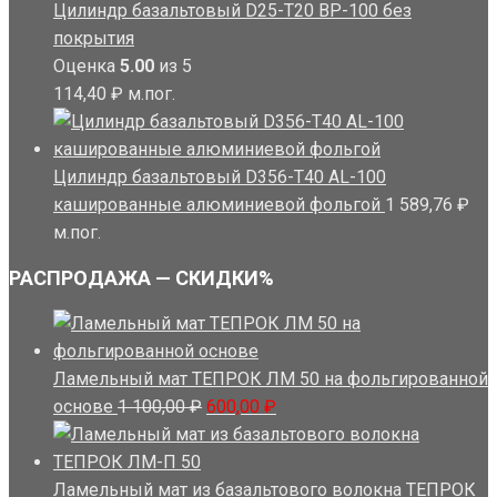
Цилиндр базальтовый D25-T20 BP-100 без
покрытия
Оценка
5.00
из 5
114,40
₽
м.пог.
Цилиндр базальтовый D356-T40 AL-100
кашированные алюминиевой фольгой
1 589,76
₽
м.пог.
РАСПРОДАЖА — СКИДКИ%
Ламельный мат ТЕПРОК ЛМ 50 на фольгированной
Первоначальная
Текущая
основе
1 100,00
₽
600,00
₽
цена
цена:
составляла
600,00 ₽.
1
Ламельный мат из базальтового волокна ТЕПРОК