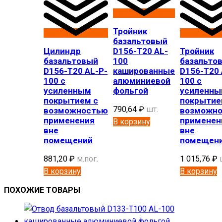
Тройник
базальтовый
Цилиндр
D156-T20 AL-
Тройник
базальтовый
100
базальто
D156-T20 AL-P-
кашированные
D156-T20 
100 с
алюминиевой
100 с
усиленным
фольгой
усиленн
покрытием с
покрытие
790,64
₽
шт.
возможностью
возможн
применения
применен
В корзину
вне
вне
помещений
помещен
881,20
₽
м.пог.
1 015,76
₽
В корзину
В корзину
ПОХОЖИЕ ТОВАРЫ