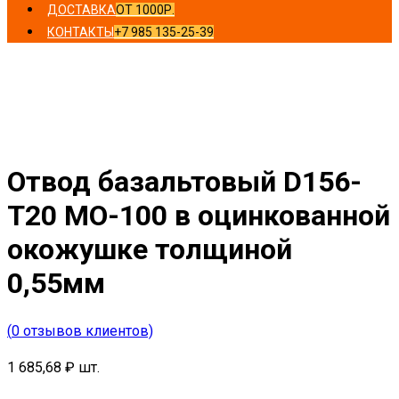
ДОСТАВКА
ОТ 1000Р.
КОНТАКТЫ
+7 985 135-25-39
Главная
/
Отводы
/ Отвод базальтовый D156-T20 MO-
100 в оцинкованной окожушке толщиной 0,55мм
Отвод базальтовый D156-
T20 MO-100 в оцинкованной
окожушке толщиной
0,55мм
(
0
отзывов клиентов)
1 685,68
₽
шт.