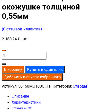
окожушке толщиной
0,55мм
(
0
отзывов клиентов)
2 180,24
₽
шт.
Количество
товара
Отвод
В корзину
Купить в один клик
базальтовый
Добавить в список избранного
D150-
T50
Артикул:
50150MO100O_TP
Категория:
Отводы
MO-
Описание
100
Характеристики
в
Отзывы (0)