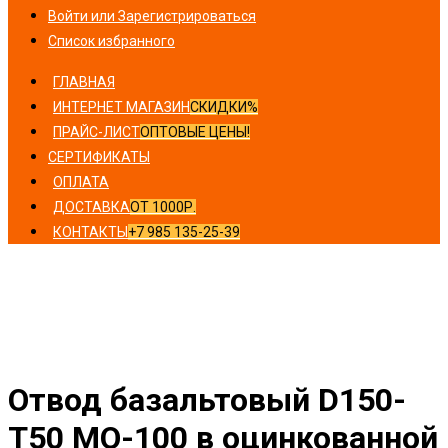
Войти или Зарегистрироваться
Список избранного
ГЛАВНАЯ
ИНТЕРНЕТ МАГАЗИН
СКИДКИ%
ПРАЙС-ЛИСТ
ОПТОВЫЕ ЦЕНЫ!
СЕРТИФИКАТЫ
ОПЛАТА
ДОСТАВКА
ОТ 1000Р.
КОНТАКТЫ
+7 985 135-25-39
Главная
/
Отводы
/ Отвод базальтовый D150-T50 MO-
100 в оцинкованной окожушке толщиной 0,55мм
Отвод базальтовый D150-
T50 MO-100 в оцинкованной