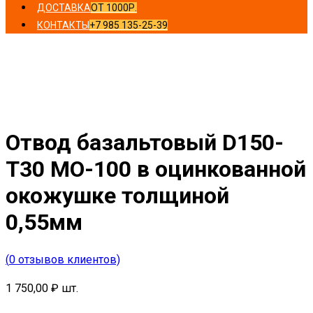
ДОСТАВКА
ОТ 1000Р.
КОНТАКТЫ
+7 985 135-25-39
Главная
/
Отводы
/ Отвод базальтовый D150-T30 MO-
100 в оцинкованной окожушке толщиной 0,55мм
Отвод базальтовый D150-
T30 MO-100 в оцинкованной
окожушке толщиной
0,55мм
(
0
отзывов клиентов)
1 750,00
₽
шт.