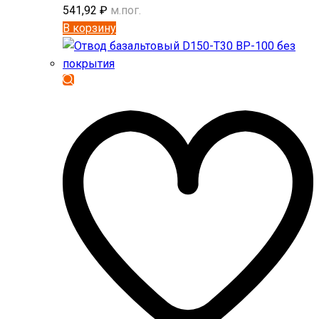
541,92
₽
м.пог.
В корзину