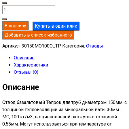
Количество
товара
Отвод
В корзину
Купить в один клик
базальтовый
Добавить в список избранного
D150-
T30
Артикул:
30150MO100O_TP
Категория:
Отводы
MO-
Описание
100
Характеристики
в
Отзывы (0)
оцинкованной
окожушке
Описание
толщиной
0,55мм
Отвод базальтовый Тепрок для труб диаметром 150мм. с
толщиной теплоизоляции из минеральной ваты 30мм.,
MO, 100 кг/м3, в оцинкованной окожушке толщиной
0,55мм. Могут использоваться при температуре от