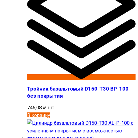
Тройник базальтовый D150-T30 BP-100
без покрытия
746,08
₽
шт.
В корзину