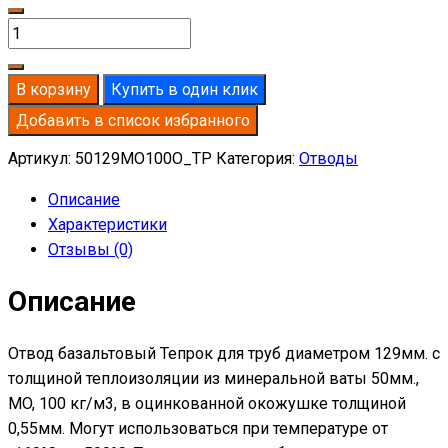
Количество
товара
Отвод
В корзину
Купить в один клик
базальтовый
Добавить в список избранного
D129-
T50
Артикул:
50129MO100O_TP
Категория:
Отводы
MO-
Описание
100
Характеристики
в
Отзывы (0)
оцинкованной
окожушке
Описание
толщиной
0,55мм
Отвод базальтовый Тепрок для труб диаметром 129мм. с
толщиной теплоизоляции из минеральной ваты 50мм.,
MO, 100 кг/м3, в оцинкованной окожушке толщиной
0,55мм. Могут использоваться при температуре от