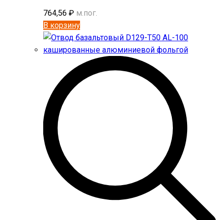
764,56
₽
м.пог.
В корзину