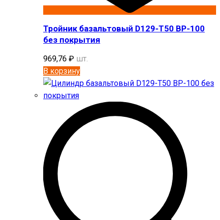
Тройник базальтовый D129-T50 BP-100
без покрытия
969,76
₽
шт.
В корзину