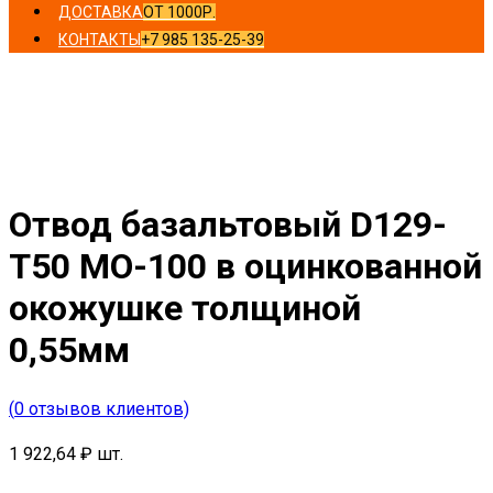
ДОСТАВКА
ОТ 1000Р.
КОНТАКТЫ
+7 985 135-25-39
Главная
/
Отводы
/ Отвод базальтовый D129-T50 MO-
100 в оцинкованной окожушке толщиной 0,55мм
Отвод базальтовый D129-
T50 MO-100 в оцинкованной
окожушке толщиной
0,55мм
(
0
отзывов клиентов)
1 922,64
₽
шт.