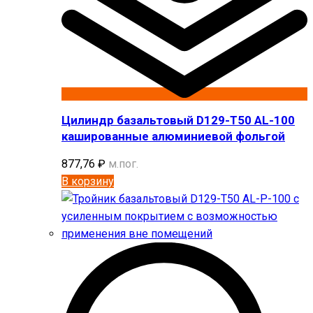
Цилиндр базальтовый D129-T50 AL-100
кашированные алюминиевой фольгой
877,76
₽
м.пог.
В корзину