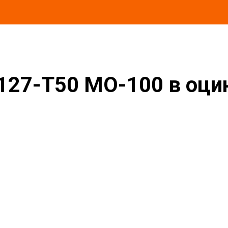
 в оцинкованной окожушке толщиной 0,55мм
127-T50 MO-100 в оц