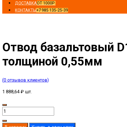
ДОСТАВКА
ОТ 1000Р.
КОНТАКТЫ
+7 985 135-25-39
Главная
/
Отводы
/ Отвод базальтовый D127-T50 MO-100
Отвод базальтовый D
толщиной 0,55мм
(
0
отзывов клиентов)
1 888,64
₽
шт.
Количество
товара
Отвод