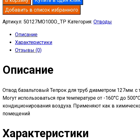
В корзину
Купить в один клик
базальтовый
Добавить в список избранного
D127-
T50
Артикул:
50127MO100O_TP
Категория:
Отводы
MO-
Описание
100
Характеристики
в
Отзывы (0)
оцинкованной
окожушке
Описание
толщиной
0,55мм
Отвод базальтовый Тепрок для труб диаметром 127мм. с 
Могут использоваться при температуре от -160°С до 500
кондиционирования воздуха. Применяют как в химическо
помещений
Характеристики