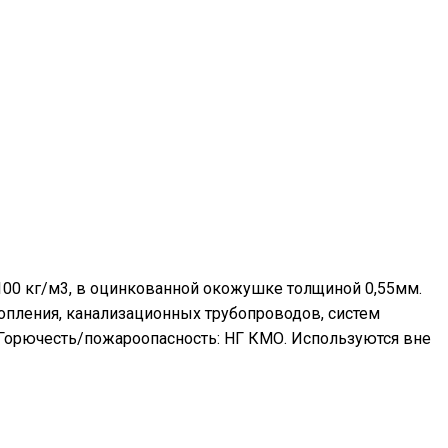
100 кг/м3, в оцинкованной окожушке толщиной 0,55мм.
топления, канализационных трубопроводов, систем
 Горючесть/пожароопасность: НГ КМО. Используются вне