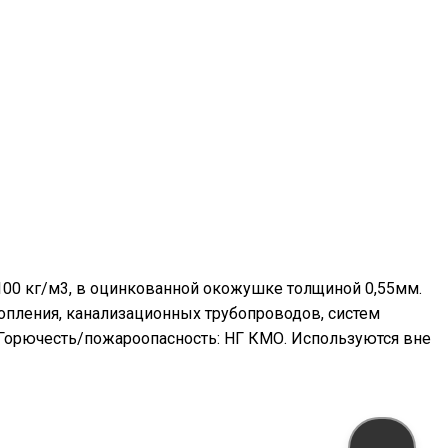
100 кг/м3, в оцинкованной окожушке толщиной 0,55мм.
топления, канализационных трубопроводов, систем
 Горючесть/пожароопасность: НГ КМО. Используются вне