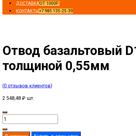
ДОСТАВКА
ОТ 1000Р.
КОНТАКТЫ
+7 985 135-25-39
Главная
/
Отводы
/ Отвод базальтовый D120-T80 MO-100
Отвод базальтовый D
толщиной 0,55мм
(
0
отзывов клиентов)
2 548,48
₽
шт.
Количество
товара
Отвод