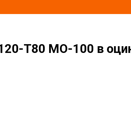
 в оцинкованной окожушке толщиной 0,55мм
120-T80 MO-100 в оц