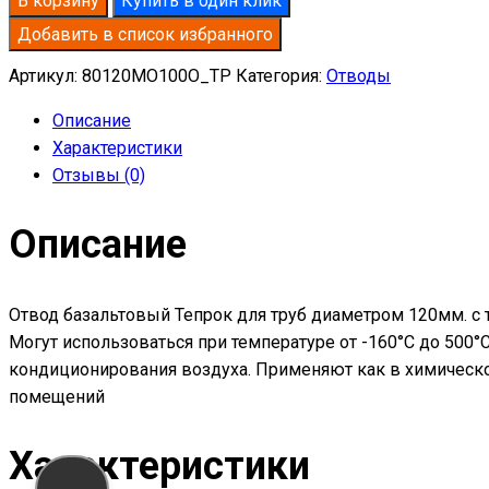
В корзину
Купить в один клик
базальтовый
Добавить в список избранного
D120-
T80
Артикул:
80120MO100O_TP
Категория:
Отводы
MO-
Описание
100
Характеристики
в
Отзывы (0)
оцинкованной
окожушке
Описание
толщиной
0,55мм
Отвод базальтовый Тепрок для труб диаметром 120мм. с 
Могут использоваться при температуре от -160°С до 500
кондиционирования воздуха. Применяют как в химическо
помещений
Характеристики