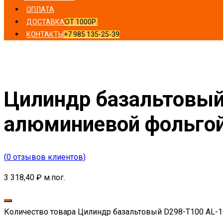
ОПЛАТА
ДОСТАВКА
ОТ 1000Р.
КОНТАКТЫ
+7 985 135-25-39
Главная
/
Цилиндры
/ Цилиндр базальтовый D298-T100 
Цилиндр базальтовый
алюминиевой фольго
(
0
отзывов клиентов)
3 318,40
₽
м.пог.
Количество товара Цилиндр базальтовый D298-T100 AL