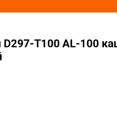
AL-100 кашированные алюминиевой фольгой
 D297-T100 AL-100 к
й