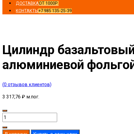
ДОСТАВКА
ОТ 1000Р.
КОНТАКТЫ
+7 985 135-25-39
Главная
/
Цилиндры
/ Цилиндр базальтовый D297-T100 
Цилиндр базальтовый
алюминиевой фольго
(
0
отзывов клиентов)
3 317,76
₽
м.пог.
Количество
товара
Цилиндр