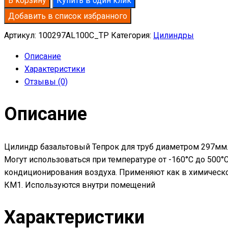
В корзину
Купить в один клик
базальтовый
Добавить в список избранного
D297-
T100
Артикул:
100297AL100C_TP
Категория:
Цилиндры
AL-
Описание
100
Характеристики
кашированные
Отзывы (0)
алюминиевой
фольгой
Описание
Цилиндр базальтовый Тепрок для труб диаметром 297мм.
Могут использоваться при температуре от -160°С до 500
кондиционирования воздуха. Применяют как в химическо
КМ1. Используются внутри помещений
Характеристики